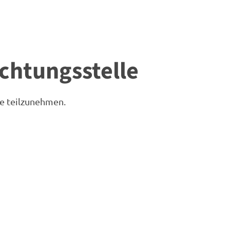
chtungs­stelle
le teilzunehmen.